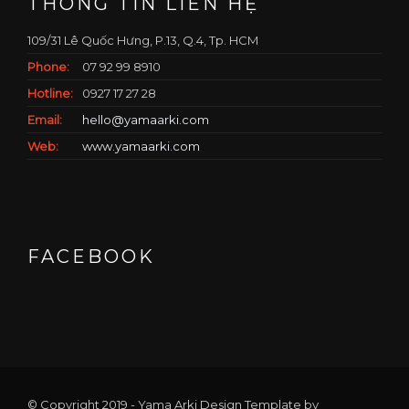
THÔNG TIN LIÊN HỆ
109/31 Lê Quốc Hưng, P.13, Q.4, Tp. HCM
Phone:
07 92 99 8910
Hotline:
0927 17 27 28
Email:
hello@yamaarki.com
Web:
www.yamaarki.com
FACEBOOK
© Copyright 2019 - Yama Arki Design Template by